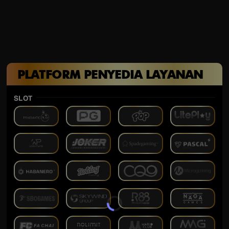
PLATFORM PENYEDIA LAYANAN
SLOT