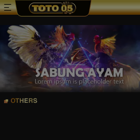
OTHERS