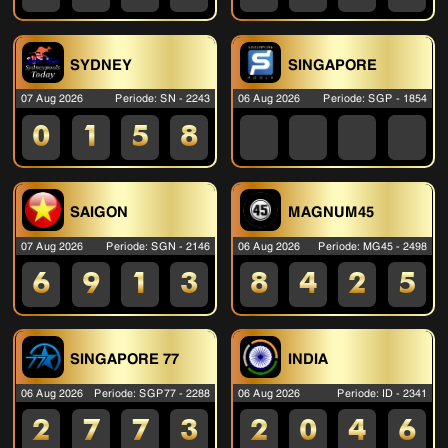
SYDNEY
SINGAPORE
07 Aug 2026
Periode
:
SN
-
2243
06 Aug 2026
Periode
:
SGP
-
1854
0
1
5
8
SAIGON
MAGNUM45
07 Aug 2026
Periode
:
SGN
-
2146
06 Aug 2026
Periode
:
MG45
-
2498
6
9
1
3
8
4
2
5
SINGAPORE 77
INDIA
06 Aug 2026
Periode
:
SGP77
-
2288
06 Aug 2026
Periode
:
ID
-
2341
2
7
7
3
2
0
4
6